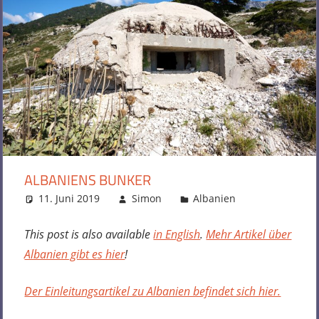
ALBANIENS BUNKER
11. Juni 2019
Simon
Albanien
Kommentar
hinterlassen
This post is also available
in English
.
Mehr Artikel über
Albanien gibt es hier
!
Der Einleitungsartikel zu Albanien befindet sich hier.