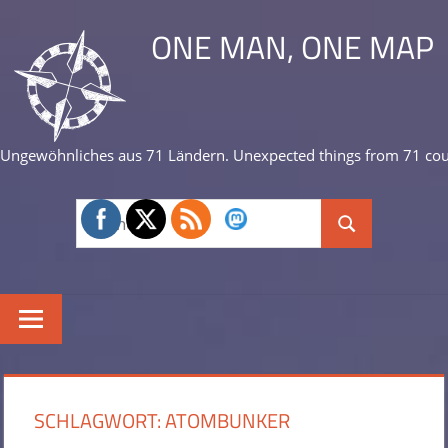
Zum
ONE MAN, ONE MAP
Inhalt
springen
Ungewöhnliches aus 71 Ländern. Unexpected things from 71 cou
Suchen
Suchen
nach:
SCHLAGWORT:
ATOMBUNKER