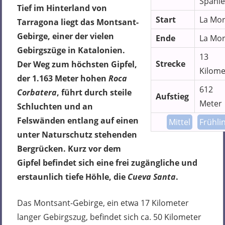
Spani
Tief im Hinterland von
Start
La Mor
Tarragona liegt das Montsant-
Gebirge, einer der vielen
Ende
La Mor
Gebirgszüge in Katalonien.
13
Strecke
Der Weg zum höchsten Gipfel,
Kilome
der 1.163 Meter hohen
Roca
612
Corbatera
, führt durch steile
Aufstieg
Meter
Schluchten und an
Felswänden entlang auf einen
Mittel
Frühli
unter Naturschutz stehenden
Bergrücken. Kurz vor dem
Gipfel befindet sich eine frei zugängliche und
erstaunlich tiefe Höhle, die
Cueva Santa
.
Das Montsant-Gebirge, ein etwa 17 Kilometer
langer Gebirgszug, befindet sich ca. 50 Kilometer