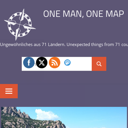
Zum
ONE MAN, ONE MAP
Inhalt
springen
Ungewöhnliches aus 71 Ländern. Unexpected things from 71 cou
Suchen
Suchen
nach: