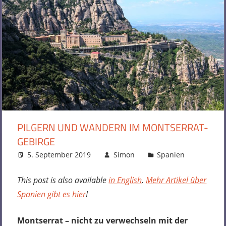
PILGERN UND WANDERN IM MONTSERRAT-
GEBIRGE
5. September 2019
Simon
Spanien
2 Komme
This post is also available
in English
.
Mehr Artikel über
Spanien gibt es hier
!
Montserrat – nicht zu verwechseln mit der