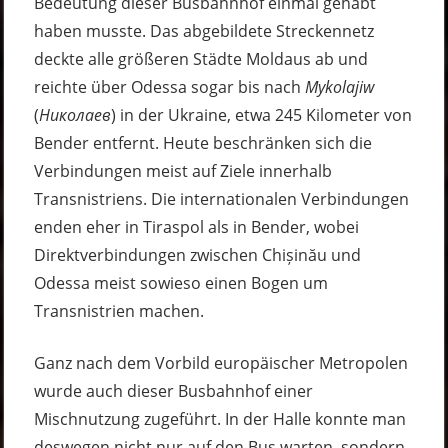
Bedeutung dieser Busbahnhof einmal gehabt
haben musste. Das abgebildete Streckennetz
deckte alle größeren Städte Moldaus ab und
reichte über Odessa sogar bis nach
Mykolajiw
(
Николаев
) in der Ukraine, etwa 245 Kilometer von
Bender entfernt. Heute beschränken sich die
Verbindungen meist auf Ziele innerhalb
Transnistriens. Die internationalen Verbindungen
enden eher in Tiraspol als in Bender, wobei
Direktverbindungen zwischen Chișinău und
Odessa meist sowieso einen Bogen um
Transnistrien machen.
Ganz nach dem Vorbild europäischer Metropolen
wurde auch dieser Busbahnhof einer
Mischnutzung zugeführt. In der Halle konnte man
deswegen nicht nur auf den Bus warten, sondern