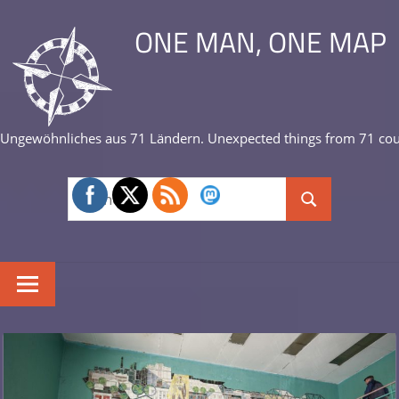
Zum
ONE MAN, ONE MAP
Inhalt
springen
Ungewöhnliches aus 71 Ländern. Unexpected things from 71 cou
Suchen
Suchen
nach: