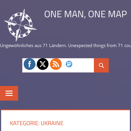
Zum
ONE MAN, ONE MAP
Inhalt
springen
Ungewöhnliches aus 71 Ländern. Unexpected things from 71 cou
Suchen
Suchen
nach:
KATEGORIE:
UKRAINE