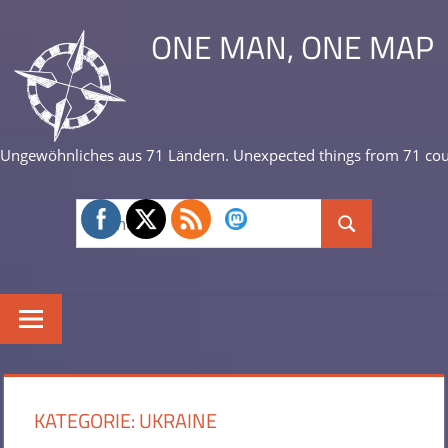
Zum
ONE MAN, ONE MAP
Inhalt
springen
Ungewöhnliches aus 71 Ländern. Unexpected things from 71 cou
Suchen
Suchen
nach:
KATEGORIE:
UKRAINE