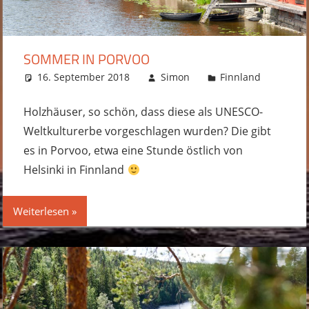
SOMMER IN PORVOO
16. September 2018
Simon
Finnland
Komme
hinter
Holzhäuser, so schön, dass diese als UNESCO-
Weltkulturerbe vorgeschlagen wurden? Die gibt
es in Porvoo, etwa eine Stunde östlich von
Helsinki in Finnland
Weiterlesen