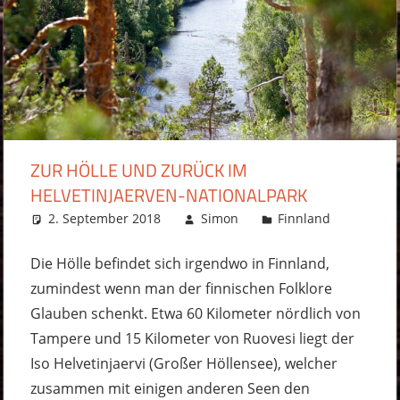
ZUR HÖLLE UND ZURÜCK IM
HELVETINJAERVEN-NATIONALPARK
2. September 2018
Simon
Finnland
2 Komm
Die Hölle befindet sich irgendwo in Finnland,
zumindest wenn man der finnischen Folklore
Glauben schenkt. Etwa 60 Kilometer nördlich von
Tampere und 15 Kilometer von Ruovesi liegt der
Iso Helvetinjaervi (Großer Höllensee), welcher
zusammen mit einigen anderen Seen den