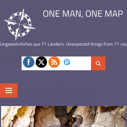
Zum
ONE MAN, ONE MAP
Inhalt
springen
Ungewöhnliches aus 71 Ländern. Unexpected things from 71 cou
Suchen
Suchen
nach: