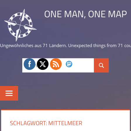
Zum
ONE MAN, ONE MAP
Inhalt
springen
Ungewöhnliches aus 71 Ländern. Unexpected things from 71 cou
Suchen
Suchen
nach:
SCHLAGWORT:
MITTELMEER